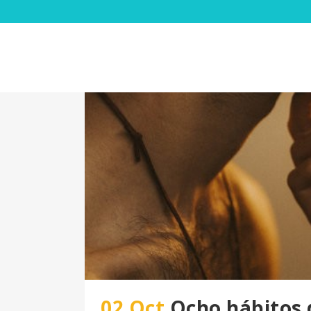
02 Oct
Ocho hábitos d