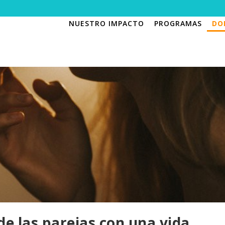
NUESTRO IMPACTO
PROGRAMAS
DO
e las parejas con una vida