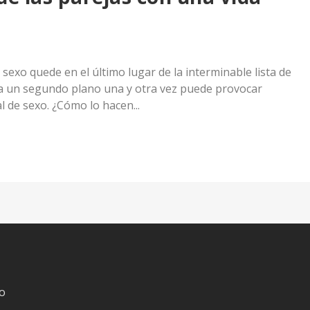
sexo quede en el último lugar de la interminable lista de
 a un segundo plano una y otra vez puede provocar
l de sexo. ¿Cómo lo hacen...
no